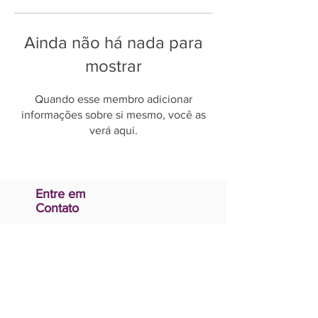
Ainda não há nada para
mostrar
Quando esse membro adicionar
informações sobre si mesmo, você as
verá aqui.
Entre em
Contato
E-mail:
contato@ticomacai.com
Nos
Conheça
Sobre
Nós
Suporte